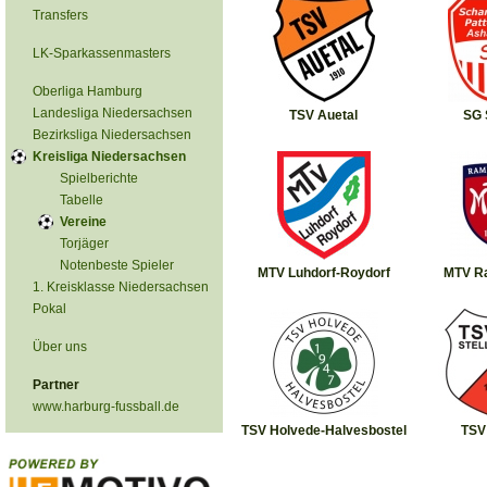
Transfers
LK-Sparkassenmasters
Oberliga Hamburg
Landesliga Niedersachsen
TSV Auetal
SG 
Bezirksliga Niedersachsen
Kreisliga Niedersachsen
Spielberichte
Tabelle
Vereine
Torjäger
Notenbeste Spieler
MTV Luhdorf-Roydorf
MTV R
1. Kreisklasse Niedersachsen
Pokal
Über uns
Partner
www.harburg-fussball.de
TSV Holvede-Halvesbostel
TSV 