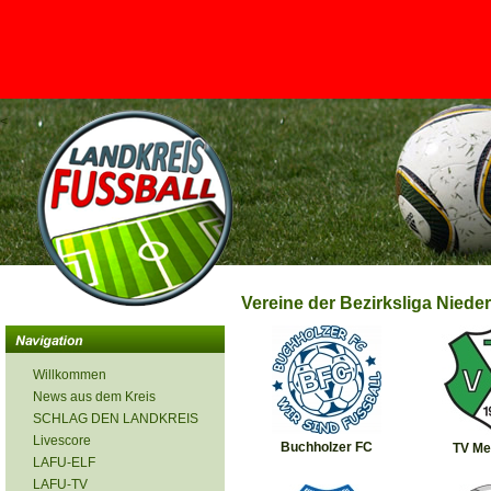
<
Vereine der Bezirksliga Niede
Willkommen
News aus dem Kreis
SCHLAG DEN LANDKREIS
Livescore
Buchholzer FC
TV Me
LAFU-ELF
LAFU-TV