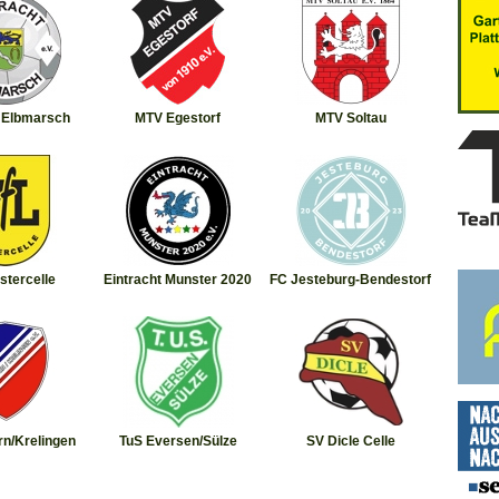
t Elbmarsch
MTV Egestorf
MTV Soltau
stercelle
Eintracht Munster 2020
FC Jesteburg-Bendestorf
n/Krelingen
TuS Eversen/Sülze
SV Dicle Celle