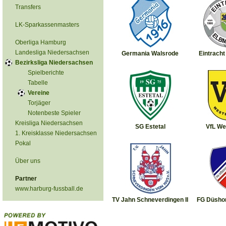
Transfers
LK-Sparkassenmasters
Oberliga Hamburg
Landesliga Niedersachsen
Germania Walsrode
Eintrach
Bezirksliga Niedersachsen
Spielberichte
Tabelle
Vereine
Torjäger
Notenbeste Spieler
Kreisliga Niedersachsen
SG Estetal
VfL We
1. Kreisklasse Niedersachsen
Pokal
Über uns
Partner
www.harburg-fussball.de
TV Jahn Schneverdingen II
FG Düshor