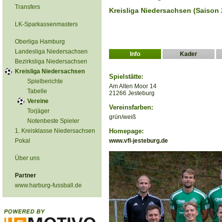
Transfers
Kreisliga Niedersachsen (Saison 
LK-Sparkassenmasters
Oberliga Hamburg
Landesliga Niedersachsen
Info
Kader
Bezirksliga Niedersachsen
Kreisliga Niedersachsen
Spielstätte:
Spielberichte
Am Alten Moor 14
Tabelle
21266 Jesteburg
Vereine
Vereinsfarben:
Torjäger
grün/weiß
Notenbeste Spieler
1. Kreisklasse Niedersachsen
Homepage:
Pokal
www.vfl-jesteburg.de
Über uns
Partner
www.harburg-fussball.de