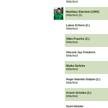
Mittelfeld
Matthias Eberlein (1995)
Mittelfeld (6)
Lukas Erhorn (2.)
Mittelfeld
Silko Fraerks (2.)
Mittelfeld
Vincent Jay Friedrich
Mittelfeld
Maiko Gehrke
Mittelfeld
Hugo Valentin Golpon (2.)
Mittelfeld
Artem Grishko (2.)
Mittelfeld
Sven Heisler