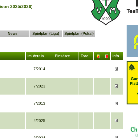
ison 2025/2026)
News
Spielplan (Liga)
Spielplan (Pokal)
im Verein
Einsätze
Tore
Info
7/2014
7/2023
7/2013
4/2025