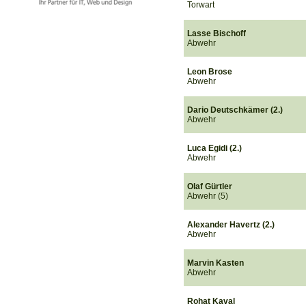
Torwart
Lasse Bischoff
Abwehr
Leon Brose
Abwehr
Dario Deutschkämer (2.)
Abwehr
Luca Egidi (2.)
Abwehr
Olaf Gürtler
Abwehr (5)
Alexander Havertz (2.)
Abwehr
Marvin Kasten
Abwehr
Rohat Kaval