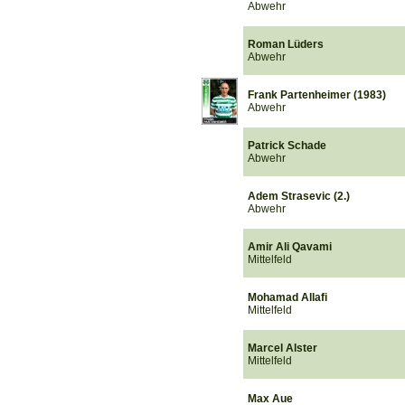
Abwehr
Roman Lüders
Abwehr
Frank Partenheimer (1983)
Abwehr
Patrick Schade
Abwehr
Adem Strasevic (2.)
Abwehr
Amir Ali Qavami
Mittelfeld
Mohamad Allafi
Mittelfeld
Marcel Alster
Mittelfeld
Max Aue