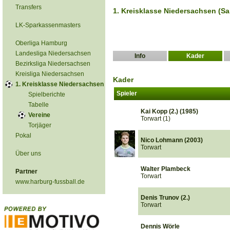
Transfers
1. Kreisklasse Niedersachsen (Sa
LK-Sparkassenmasters
Oberliga Hamburg
Landesliga Niedersachsen
Info
Kader
Bezirksliga Niedersachsen
Kreisliga Niedersachsen
Kader
1. Kreisklasse Niedersachsen
Spieler
Spielberichte
Tabelle
Kai Kopp (2.) (1985)
Vereine
Torwart (1)
Torjäger
Pokal
Nico Lohmann (2003)
Torwart
Über uns
Walter Plambeck
Partner
Torwart
www.harburg-fussball.de
Denis Trunov (2.)
Torwart
Dennis Wörle