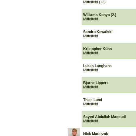
Mittelfeld (13)
Williams Konya (2.)
Mittelfeld
Sandro Kowalski
Mittelfeld
Kristopher Kühn
Mittelfeld
Lukas Langhans
Mittelfeld
Bjarne Lippert
Mittelfeld
Thies Lund
Mittelfeld
Sayed Abdullah Maqsudi
Mittelfeld
Nick Materzok