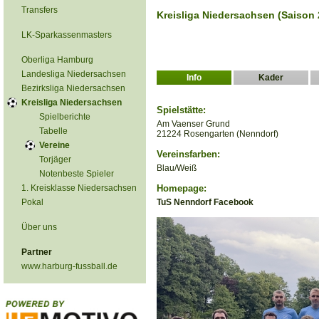
Transfers
Kreisliga Niedersachsen (Saison 
LK-Sparkassenmasters
Oberliga Hamburg
Landesliga Niedersachsen
Info
Kader
Bezirksliga Niedersachsen
Kreisliga Niedersachsen
Spielstätte:
Spielberichte
Am Vaenser Grund
Tabelle
21224 Rosengarten (Nenndorf)
Vereine
Vereinsfarben:
Torjäger
Blau/Weiß
Notenbeste Spieler
1. Kreisklasse Niedersachsen
Homepage:
Pokal
TuS Nenndorf Facebook
Über uns
Partner
www.harburg-fussball.de