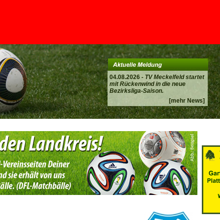
04.08.2026 -
TV Meckelfeld startet
mit Rückenwind in die neue
Bezirksliga-Saison.
[mehr News]