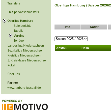
Transfers
Oberliga Hamburg (Saison 2026/2
LK-Sparkassenmasters
Oberliga Hamburg
Spielberichte
Info
Kader
Tabelle
Vereine
Torjäger
Landesliga Niedersachsen
Anstoß
Heim
Bezirksliga Niedersachsen
Kreisliga Niedersachsen
1. Kreisklasse Niedersachsen
Pokal
Über uns
Partner
www.harburg-fussball.de