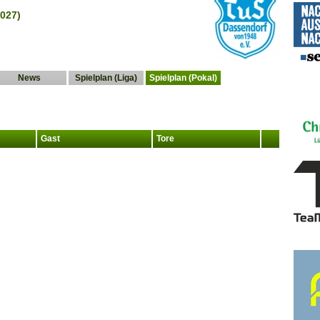
027)
News
Spielplan (Liga)
Spielplan (Pokal)
Gast
Tore