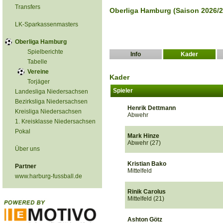
Transfers
Oberliga Hamburg (Saison 2026/2
LK-Sparkassenmasters
Oberliga Hamburg
Spielberichte
Info
Kader
Tabelle
Vereine
Kader
Torjäger
Spieler
Landesliga Niedersachsen
Bezirksliga Niedersachsen
Henrik Dettmann
Kreisliga Niedersachsen
Abwehr
1. Kreisklasse Niedersachsen
Pokal
Mark Hinze
Abwehr (27)
Über uns
Kristian Bako
Partner
Mittelfeld
www.harburg-fussball.de
Rinik Carolus
Mittelfeld (21)
Ashton Götz