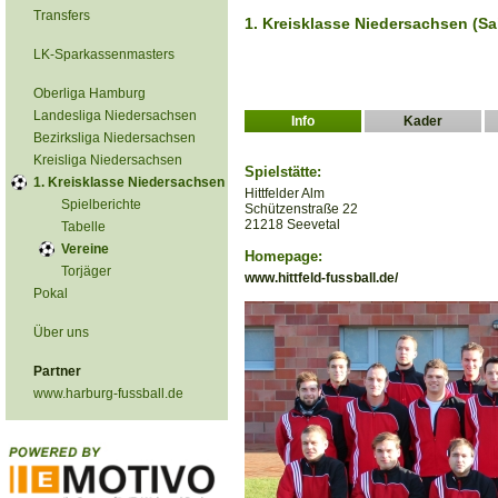
Transfers
1. Kreisklasse Niedersachsen (Sa
LK-Sparkassenmasters
Oberliga Hamburg
Landesliga Niedersachsen
Info
Kader
Bezirksliga Niedersachsen
Kreisliga Niedersachsen
Spielstätte:
1. Kreisklasse Niedersachsen
Hittfelder Alm
Spielberichte
Schützenstraße 22
21218 Seevetal
Tabelle
Vereine
Homepage:
Torjäger
www.hittfeld-fussball.de/
Pokal
Über uns
Partner
www.harburg-fussball.de