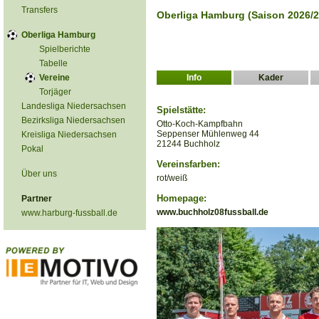
Transfers
Oberliga Hamburg (Saison 2026/2
Oberliga Hamburg
Spielberichte
Tabelle
Vereine
Info
Kader
Torjäger
Landesliga Niedersachsen
Spielstätte:
Bezirksliga Niedersachsen
Otto-Koch-Kampfbahn
Seppenser Mühlenweg 44
Kreisliga Niedersachsen
21244 Buchholz
Pokal
Vereinsfarben:
Über uns
rot/weiß
Homepage:
Partner
www.buchholz08fussball.de
www.harburg-fussball.de