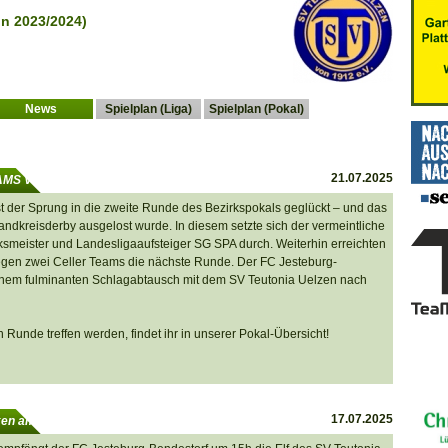
n 2023/2024)
News
Spielplan (Liga)
Spielplan (Pokal)
21.07.2025
EAMS VERTRETEN
st der Sprung in die zweite Runde des Bezirkspokals geglückt – und das
andkreisderby ausgelost wurde. In diesem setzte sich der vermeintliche
smeister und Landesligaaufsteiger SG SPA durch. Weiterhin erreichten
gegen zwei Celler Teams die nächste Runde. Der FC Jesteburg-
einem fulminanten Schlagabtausch mit dem SV Teutonia Uelzen nach
 Runde treffen werden, findet ihr in unserer Pokal-Übersicht!
17.07.2025
en am Sonntag.