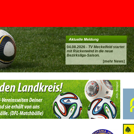
04.08.2026 -
TV Meckelfeld startet
mit Rückenwind in die neue
Bezirksliga-Saison.
[mehr News]