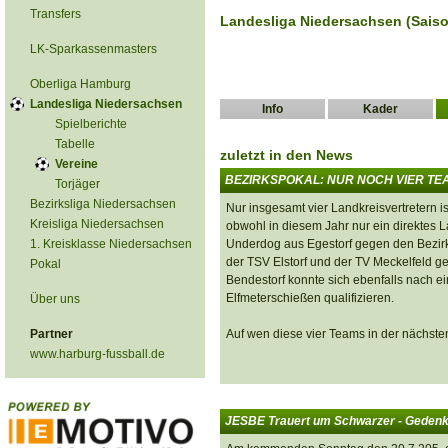
Transfers
Landesliga Niedersachsen (Saiso
LK-Sparkassenmasters
Oberliga Hamburg
Landesliga Niedersachsen
Info
Kader
Spielberichte
Tabelle
zuletzt in den News
Vereine
BEZIRKSPOKAL: NUR NOCH VIER T
Torjäger
Bezirksliga Niedersachsen
Nur insgesamt vier Landkreisvertretern i
Kreisliga Niedersachsen
obwohl in diesem Jahr nur ein direktes L
1. Kreisklasse Niedersachsen
Underdog aus Egestorf gegen den Bezirk
der TSV Elstorf und der TV Meckelfeld 
Pokal
Bendestorf konnte sich ebenfalls nach 
Elfmeterschießen qualifizieren.
Über uns
Partner
Auf wen diese vier Teams in der nächsten
www.harburg-fussball.de
JESBE Trauert um Schwarzer - Gedenk