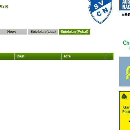
026)
News
Spielplan (Liga)
Spielplan (Pokal)
Gast
Tore