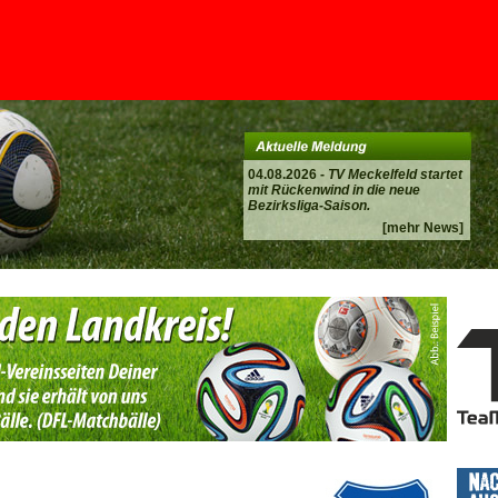
04.08.2026 -
TV Meckelfeld startet
mit Rückenwind in die neue
Bezirksliga-Saison.
[mehr News]