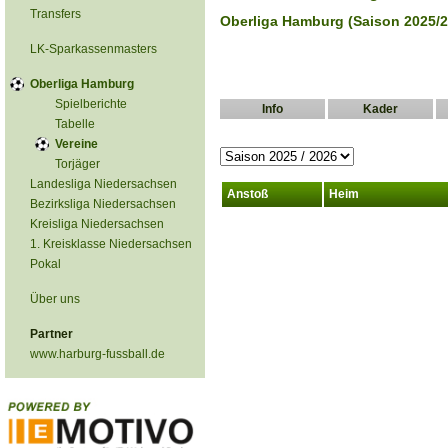
Transfers
Oberliga Hamburg (Saison 2025/2
LK-Sparkassenmasters
Oberliga Hamburg
Spielberichte
Info
Kader
Tabelle
Vereine
Torjäger
Landesliga Niedersachsen
Anstoß
Heim
Bezirksliga Niedersachsen
Kreisliga Niedersachsen
1. Kreisklasse Niedersachsen
Pokal
Über uns
Partner
www.harburg-fussball.de