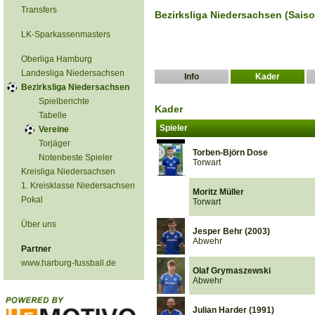
Transfers
Bezirksliga Niedersachsen (Sais
LK-Sparkassenmasters
Oberliga Hamburg
Landesliga Niedersachsen
Info
Kader
Bezirksliga Niedersachsen
Spielberichte
Kader
Tabelle
Spieler
Vereine
Torjäger
Torben-Björn Dose
Notenbeste Spieler
Torwart
Kreisliga Niedersachsen
1. Kreisklasse Niedersachsen
Moritz Müller
Pokal
Torwart
Über uns
Jesper Behr (2003)
Abwehr
Partner
www.harburg-fussball.de
Olaf Grymaszewski
Abwehr
Julian Harder (1991)