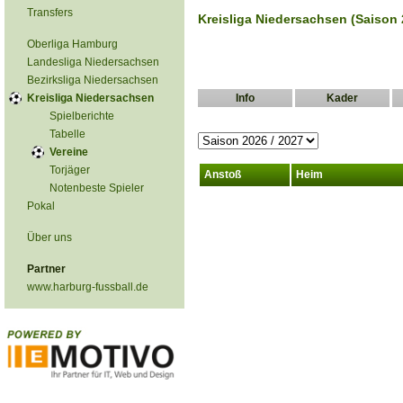
Transfers
Kreisliga Niedersachsen (Saison 
Oberliga Hamburg
Landesliga Niedersachsen
Bezirksliga Niedersachsen
Kreisliga Niedersachsen
Info
Kader
Spielberichte
Tabelle
Vereine
Torjäger
Anstoß
Heim
Notenbeste Spieler
Pokal
Über uns
Partner
www.harburg-fussball.de