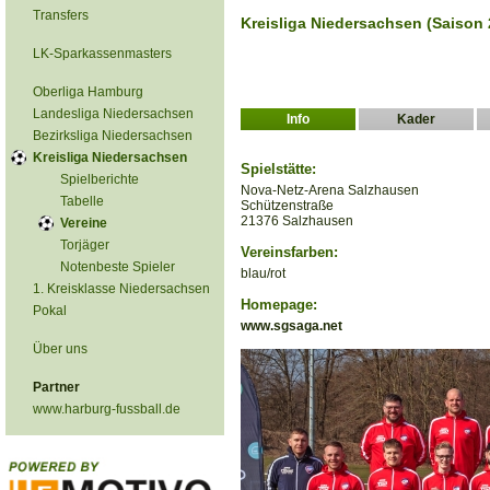
Transfers
Kreisliga Niedersachsen (Saison 
LK-Sparkassenmasters
Oberliga Hamburg
Landesliga Niedersachsen
Info
Kader
Bezirksliga Niedersachsen
Kreisliga Niedersachsen
Spielstätte:
Spielberichte
Nova-Netz-Arena Salzhausen
Tabelle
Schützenstraße
21376 Salzhausen
Vereine
Torjäger
Vereinsfarben:
Notenbeste Spieler
blau/rot
1. Kreisklasse Niedersachsen
Homepage:
Pokal
www.sgsaga.net
Über uns
Partner
www.harburg-fussball.de