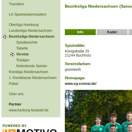
Transfers
Bezirksliga Niedersachsen (Sais
LK-Sparkassenmasters
Oberliga Hamburg
Landesliga Niedersachsen
Info
Kader
Bezirksliga Niedersachsen
Spielberichte
Spielstätte:
Tabelle
Königstraße 25
Vereine
21244 Buchholz
Torjäger
Vereinsfarben:
Notenbeste Spieler
grün/weiß
Kreisliga Niedersachsen
1. Kreisklasse Niedersachsen
Homepage:
Pokal
www.sg-estetal.de/
Über uns
Partner
www.harburg-fussball.de