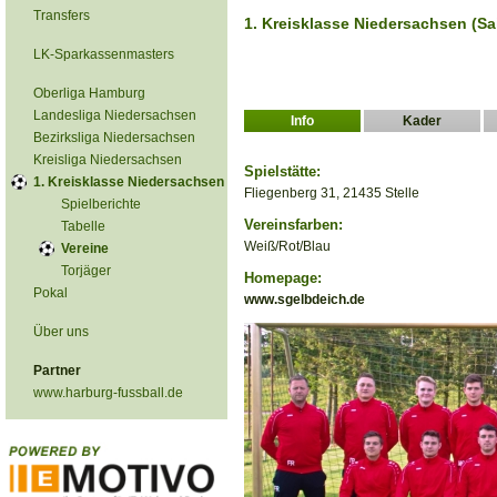
Transfers
1. Kreisklasse Niedersachsen (Sa
LK-Sparkassenmasters
Oberliga Hamburg
Landesliga Niedersachsen
Info
Kader
Bezirksliga Niedersachsen
Kreisliga Niedersachsen
Spielstätte:
1. Kreisklasse Niedersachsen
Fliegenberg 31, 21435 Stelle
Spielberichte
Vereinsfarben:
Tabelle
Weiß/Rot/Blau
Vereine
Torjäger
Homepage:
Pokal
www.sgelbdeich.de
Über uns
Partner
www.harburg-fussball.de