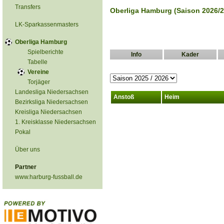
Transfers
Oberliga Hamburg (Saison 2026/2
LK-Sparkassenmasters
Oberliga Hamburg
Spielberichte
Info
Kader
Tabelle
Vereine
Torjäger
Landesliga Niedersachsen
Anstoß
Heim
Bezirksliga Niedersachsen
Kreisliga Niedersachsen
1. Kreisklasse Niedersachsen
Pokal
Über uns
Partner
www.harburg-fussball.de