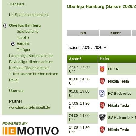
Transfers
Oberliga Hamburg (Saison 2026/2
LK-Sparkassenmasters
Oberliga Hamburg
Spielberichte
Info
Kader
Tabelle
Vereine
Torjäger
Landesliga Niedersachsen
Anstoß
Heim
Bezirksliga Niedersachsen
27.07. 12.30
Kreisliga Niedersachsen
HT 16
Uhr
1. Kreisklasse Niedersachsen
02.08. 14.30
Pokal
Nikola Tesla
Uhr
Über uns
05.08. 19.00
FC Süderelbe
Uhr
Partner
17.08. 14.30
Nikola Tesla
www.harburg-fussball.de
Uhr
24.08. 14.00
SV Halstenbek-R
Uhr
31.08. 14.30
Nikola Tesla
Uhr