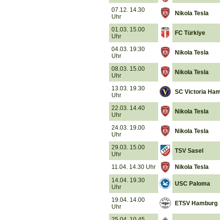
07.12. 14.30
Nikola Tesla
Uhr
01.03. 15.00
FC Türkiye
Uhr
04.03. 19:30
Nikola Tesla
Uhr
08.03. 15.00
Nikola Tesla
Uhr
13.03. 19.30
SC Victoria Ha
Uhr
22.03. 14.40
Nikola Tesla
Uhr
24.03. 19.00
Nikola Tesla
Uhr
29.03. 15.00
TSV Sasel
Uhr
11.04. 14.30 Uhr
Nikola Tesla
14.04. 19.30
USC Paloma
Uhr
19.04. 14.00
ETSV Hamburg
Uhr
25.04. 10.45