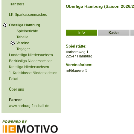
Transfers
Oberliga Hamburg (Saison 2026/2
LK-Sparkassenmasters
Oberliga Hamburg
Spielberichte
Info
Kader
Tabelle
Vereine
Spielstätte:
Torjäger
Vorhornweg 1
Landesliga Niedersachsen
22547 Hamburg
Bezirksliga Niedersachsen
Vereinsfarben:
Kreisliga Niedersachsen
rot/blau/weiß
1. Kreisklasse Niedersachsen
Pokal
Über uns
Partner
www.harburg-fussball.de