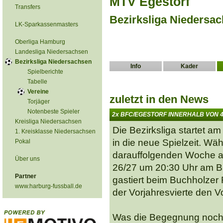
MTV Egestorf
Transfers
Bezirksliga Niedersac
LK-Sparkassenmasters
Oberliga Hamburg
Landesliga Niedersachsen
Bezirksliga Niedersachsen
Info
Kader
Spielberichte
Tabelle
Vereine
zuletzt in den News
Torjäger
Notenbeste Spieler
2x BFC/EGESTORF INNERHALB VON 
Kreisliga Niedersachsen
Die Bezirksliga startet a
1. Kreisklasse Niedersachsen
in die neue Spielzeit. Wä
Pokal
darauffolgenden Woche a
Über uns
26/27 um 20:30 Uhr am B
Partner
gastiert beim Buchholze
www.harburg-fussball.de
der Vorjahresvierte den V
Was die Begegnung noch 