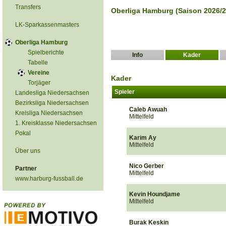
Transfers
Oberliga Hamburg (Saison 2026/2
LK-Sparkassenmasters
Oberliga Hamburg
Spielberichte
Info
Kader
Tabelle
Vereine
Kader
Torjäger
Spieler
Landesliga Niedersachsen
Bezirksliga Niedersachsen
Caleb Awuah
Kreisliga Niedersachsen
Mittelfeld
1. Kreisklasse Niedersachsen
Pokal
Karim Ay
Mittelfeld
Über uns
Nico Gerber
Partner
Mittelfeld
www.harburg-fussball.de
Kevin Houndjame
Mittelfeld
Burak Keskin