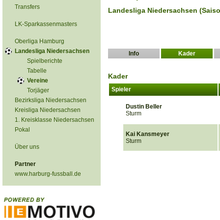
Transfers
Landesliga Niedersachsen (Saiso
LK-Sparkassenmasters
Oberliga Hamburg
Landesliga Niedersachsen
Info
Kader
Spielberichte
Tabelle
Kader
Vereine
Spieler
Torjäger
Bezirksliga Niedersachsen
Dustin Beller
Kreisliga Niedersachsen
Sturm
1. Kreisklasse Niedersachsen
Pokal
Kai Kansmeyer
Sturm
Über uns
Partner
www.harburg-fussball.de