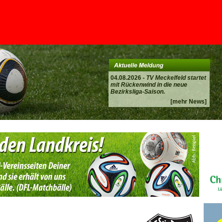
04.08.2026 -
TV Meckelfeld startet
mit Rückenwind in die neue
Bezirksliga-Saison.
[mehr News]