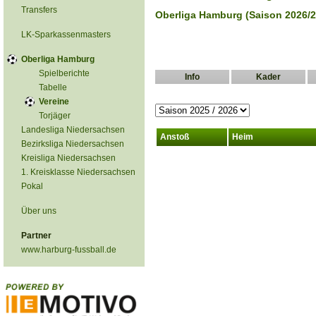
Transfers
Oberliga Hamburg (Saison 2026/2
LK-Sparkassenmasters
Oberliga Hamburg
Spielberichte
Info
Kader
Tabelle
Vereine
Torjäger
Landesliga Niedersachsen
Anstoß
Heim
Bezirksliga Niedersachsen
Kreisliga Niedersachsen
1. Kreisklasse Niedersachsen
Pokal
Über uns
Partner
www.harburg-fussball.de