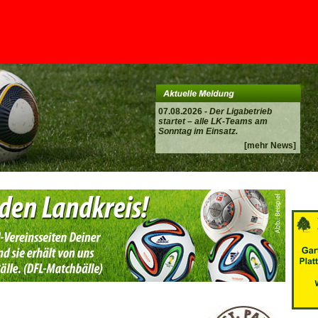
07.08.2026 -
Der Ligabetrieb
startet – alle LK-Teams am
Sonntag im Einsatz.
[mehr News]