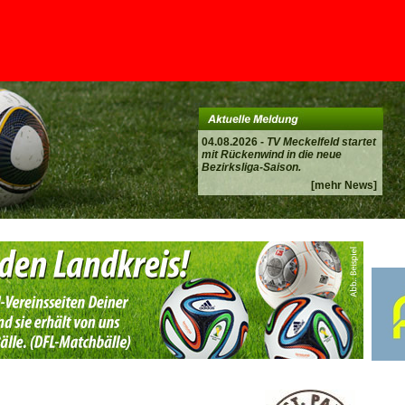
04.08.2026 -
TV Meckelfeld startet
mit Rückenwind in die neue
Bezirksliga-Saison.
[mehr News]