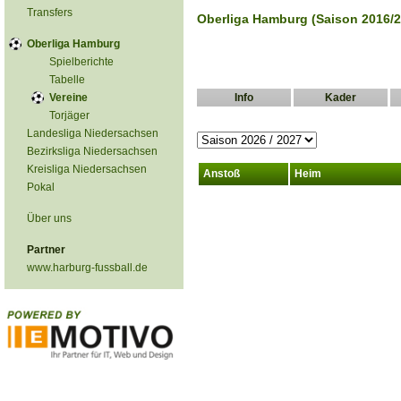
Transfers
Oberliga Hamburg (Saison 2016/2
Oberliga Hamburg
Spielberichte
Tabelle
Vereine
Info
Kader
Torjäger
Landesliga Niedersachsen
Bezirksliga Niedersachsen
Kreisliga Niedersachsen
Anstoß
Heim
Pokal
Über uns
Partner
www.harburg-fussball.de