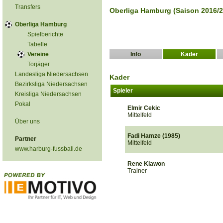
Transfers
Oberliga Hamburg (Saison 2016/2
Oberliga Hamburg
Spielberichte
Tabelle
Vereine
Info
Kader
Torjäger
Landesliga Niedersachsen
Kader
Bezirksliga Niedersachsen
Spieler
Kreisliga Niedersachsen
Pokal
Elmir Cekic
Mittelfeld
Über uns
Fadi Hamze (1985)
Partner
Mittelfeld
www.harburg-fussball.de
Rene Klawon
Trainer