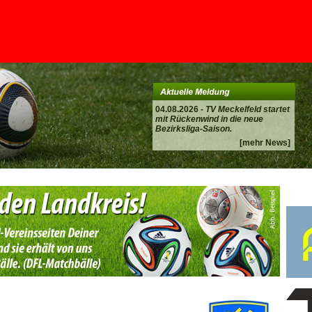
04.08.2026 -
TV Meckelfeld startet
mit Rückenwind in die neue
Bezirksliga-Saison.
[mehr News]