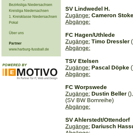
Bezirksliga Niedersachsen
SV Lindwedel H.
Kreisliga Niedersachsen
Zugänge:
Cameron Stok
1. Kreisklasse Niedersachsen
Abgänge:
Pokal
Über uns
FC Hagen/Uthlede
Zugänge:
Timo Dressler
(
Partner
Abgänge:
www.harburg-fussball.de
TSV Etelsen
Zugänge:
Pascal Döpke
(
Abgänge:
FC Worpswede
Zugänge:
Dustin Beller
()
(SV BW Bornreihe)
Abgänge:
SV Ahlerstedt/Ottendorf
Zugänge:
Dariusch Hass
Abgänge: