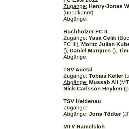
Zugänge:
Henry-Jonas We
(unbekannt)
Abgänge:
Buchholzer FC II
Zugänge:
Yasa Celik
(Buch
FC III),
Moritz Julian Kub
(),
Daniel Marques
(),
Tim
Abgänge:
TSV Auetal
Zugänge:
Tobias Keller
(u
Abgänge:
Mussab Ali
(MT
Nick-Carlsson Heyken
(p
TSV Heidenau
Zugänge:
Abgänge:
Joris Tödter
(J
MTV Ramelsloh