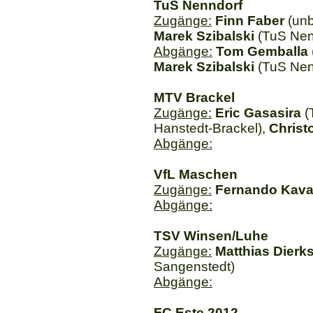
TuS Nenndorf
Zugänge:
Finn Faber
(unb
Marek Szibalski
(TuS Nen
Abgänge:
Tom Gemballa
Marek Szibalski
(TuS Nen
MTV Brackel
Zugänge:
Eric Gasasira
(
Hanstedt-Brackel),
Christ
Abgänge:
VfL Maschen
Zugänge:
Fernando Kava
Abgänge:
TSV Winsen/Luhe
Zugänge:
Matthias Dierk
Sangenstedt)
Abgänge:
FC Este 2012