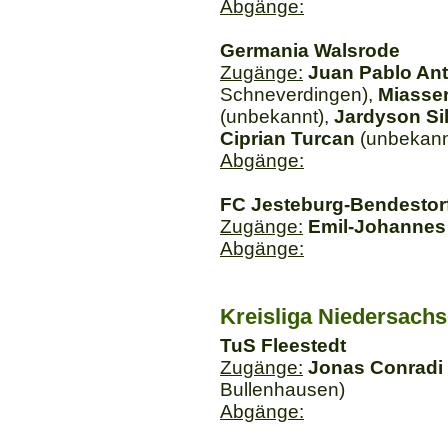
Abgänge:
Germania Walsrode
Zugänge:
Juan Pablo An
Schneverdingen),
Miasse
(unbekannt),
Jardyson Si
Ciprian Turcan
(unbekann
Abgänge:
FC Jesteburg-Bendestor
Zugänge:
Emil-Johannes
Abgänge:
Kreisliga Niedersach
TuS Fleestedt
Zugänge:
Jonas Conradi
Bullenhausen)
Abgänge: