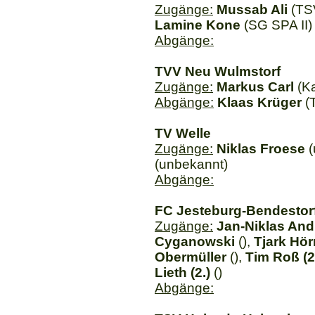
Zugänge:
Mussab Ali
(TSV
Lamine Kone
(SG SPA II)
Abgänge:
TVV Neu Wulmstorf
Zugänge:
Markus Carl
(Ka
Abgänge:
Klaas Krüger
(T
TV Welle
Zugänge:
Niklas Froese
(
(unbekannt)
Abgänge:
FC Jesteburg-Bendestorf 
Zugänge:
Jan-Niklas Andr
Cyganowski
(),
Tjark Hör
Obermüller
(),
Tim Roß (2
Lieth (2.)
()
Abgänge: