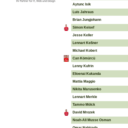
Aytunc Isik
Luis Jahraus
Brian Jungjohann
Simon Keisef
Jesse Keller
Lennart Keßner
Michael Kobert
Can Kömürcü
Lenny Kufrin
Elioenai Kukanda
Mattia Maggio
Nikita Marusenko
Lennart Merkle
Tammo Mölck
David Mrozek
Noah-Ali Musse Osman
Omar Nabizada