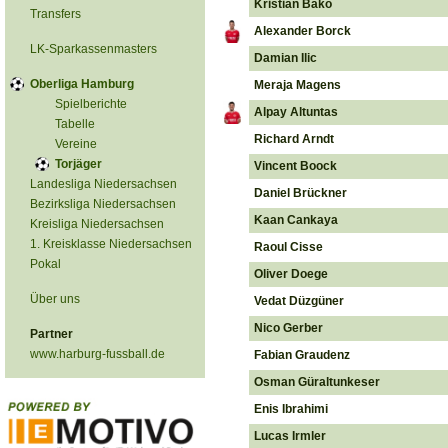
Kristian Bako
Transfers
Alexander Borck
LK-Sparkassenmasters
Damian Ilic
Oberliga Hamburg
Meraja Magens
Spielberichte
Alpay Altuntas
Tabelle
Richard Arndt
Vereine
Torjäger
Vincent Boock
Landesliga Niedersachsen
Daniel Brückner
Bezirksliga Niedersachsen
Kaan Cankaya
Kreisliga Niedersachsen
1. Kreisklasse Niedersachsen
Raoul Cisse
Pokal
Oliver Doege
Über uns
Vedat Düzgüner
Nico Gerber
Partner
www.harburg-fussball.de
Fabian Graudenz
Osman Güraltunkeser
Enis Ibrahimi
Lucas Irmler