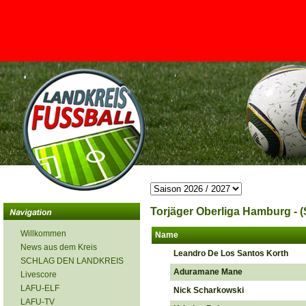
<
Torjäger Oberliga Hamburg - (
Willkommen
Name
News aus dem Kreis
Leandro De Los Santos Korth
SCHLAG DEN LANDKREIS
Aduramane Mane
Livescore
LAFU-ELF
Nick Scharkowski
LAFU-TV