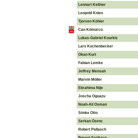
Lennart Keßner
Leopold Knies
Tjorven Köhler
Can Kömürcü
Lukas-Gabriel Kourkis
Lars Kuchenbecker
Okan Kurt
Fabian Lemke
Jeffrey Mensah
Marvin Möller
Ebrahima Nije
Joscha Oguazu
Noah-Ali Osman
Sönke Otto
Serkan Özenc
Robert Pallasch
Beraat Sarikaya