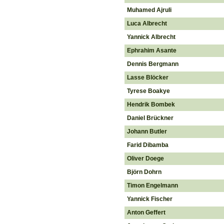
Muhamed Ajruli
Luca Albrecht
Yannick Albrecht
Ephrahim Asante
Dennis Bergmann
Lasse Blöcker
Tyrese Boakye
Hendrik Bombek
Daniel Brückner
Johann Butler
Farid Dibamba
Oliver Doege
Björn Dohrn
Timon Engelmann
Yannick Fischer
Anton Geffert