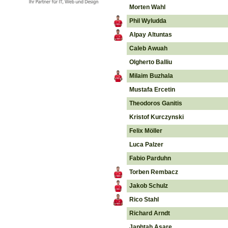
Morten Wahl
Phil Wyludda
Alpay Altuntas
Caleb Awuah
Olgherto Balliu
Milaim Buzhala
Mustafa Ercetin
Theodoros Ganitis
Kristof Kurczynski
Felix Möller
Luca Palzer
Fabio Parduhn
Torben Rembacz
Jakob Schulz
Rico Stahl
Richard Arndt
Japhtah Asare