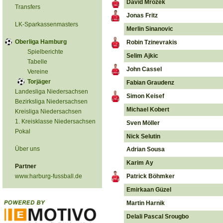
David Mrozek
Transfers
Jonas Fritz
LK-Sparkassenmasters
Merlin Sinanovic
Oberliga Hamburg
Robin Tzinevrakis
Spielberichte
Selim Ajkic
Tabelle
John Cassel
Vereine
Torjäger
Fabian Graudenz
Landesliga Niedersachsen
Simon Keisef
Bezirksliga Niedersachsen
Michael Kobert
Kreisliga Niedersachsen
1. Kreisklasse Niedersachsen
Sven Möller
Pokal
Nick Selutin
Über uns
Adrian Sousa
Karim Ay
Partner
www.harburg-fussball.de
Patrick Böhmker
Emirkaan Güzel
Martin Harnik
Delali Pascal Srougbo