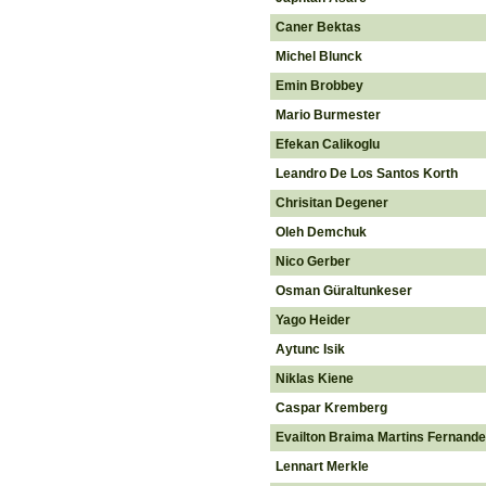
Caner Bektas
Michel Blunck
Emin Brobbey
Mario Burmester
Efekan Calikoglu
Leandro De Los Santos Korth
Chrisitan Degener
Oleh Demchuk
Nico Gerber
Osman Güraltunkeser
Yago Heider
Aytunc Isik
Niklas Kiene
Caspar Kremberg
Evailton Braima Martins Fernand
Lennart Merkle