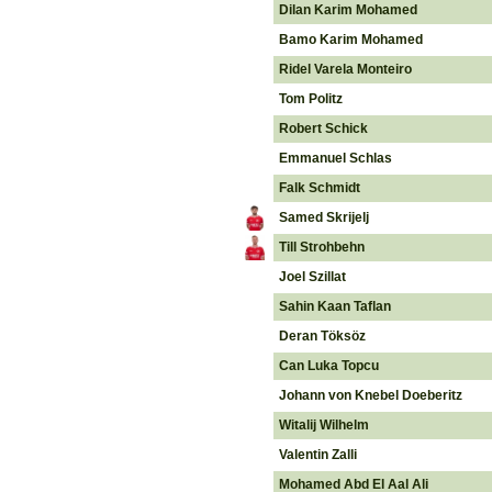
Dilan Karim Mohamed
Bamo Karim Mohamed
Ridel Varela Monteiro
Tom Politz
Robert Schick
Emmanuel Schlas
Falk Schmidt
Samed Skrijelj
Till Strohbehn
Joel Szillat
Sahin Kaan Taflan
Deran Töksöz
Can Luka Topcu
Johann von Knebel Doeberitz
Witalij Wilhelm
Valentin Zalli
Mohamed Abd El Aal Ali