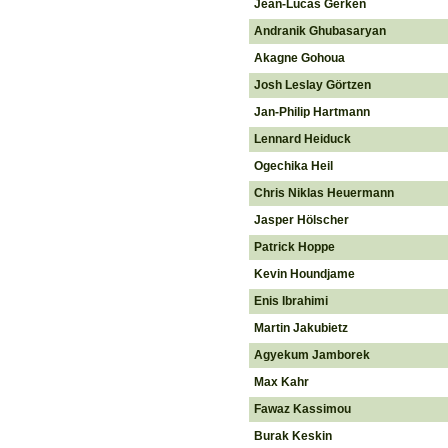
Jean-Lucas Gerken
Andranik Ghubasaryan
Akagne Gohoua
Josh Leslay Görtzen
Jan-Philip Hartmann
Lennard Heiduck
Ogechika Heil
Chris Niklas Heuermann
Jasper Hölscher
Patrick Hoppe
Kevin Houndjame
Enis Ibrahimi
Martin Jakubietz
Agyekum Jamborek
Max Kahr
Fawaz Kassimou
Burak Keskin