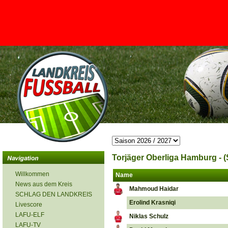
<
Torjäger Oberliga Hamburg - (
Willkommen
Name
News aus dem Kreis
Mahmoud Haidar
SCHLAG DEN LANDKREIS
Erolind Krasniqi
Livescore
LAFU-ELF
Niklas Schulz
LAFU-TV