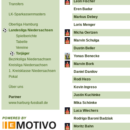
Leon Fischer
Transfers
Eren Badur
LK-Sparkassenmasters
Markus Debey
Oberliga Hamburg
Loris Menger
Landesliga Niedersachsen
Micha Oertzen
Spielberichte
Marvin Schulga
Tabelle
Vereine
Dustin Beller
Torjäger
Yonas Benecke
Bezirksliga Niedersachsen
Marvin Bork
Kreisliga Niedersachsen
1. Kreisklasse Niedersachsen
Daniel Danilov
Pokal
Rodi Hezo
Über uns
Kevin Ingreso
Justin Kuchinke
Partner
www.harburg-fussball.de
Mika Schönke
Luca Wiechers
Rodrigo Baroni Badziak
Moritz Bahn