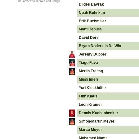
Dilges Bayrak
Noah Behnken
Erik Buchmiller
Matti Cebulla
David Dere
Bryan Döderlein De Win
Jeremy Dubber
Tiago Fava
Merlin Freitag
Musli Imeri
Yuri Kieckhöfer
Finn Klaus
Leon Krämer
Dennis Kuchenbecker
Simon-Martin Meyer
Marce Meyer
Mohamed Nams