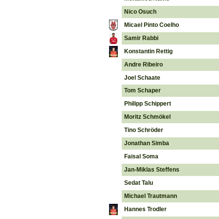
Nico Osuch
Micael Pinto Coelho
Samir Rabbi
Konstantin Rettig
Andre Ribeiro
Joel Schaate
Tom Schaper
Philipp Schippert
Moritz Schmökel
Tino Schröder
Jonathan Simba
Faisal Soma
Jan-Miklas Steffens
Sedat Talu
Michael Trautmann
Hannes Trodler