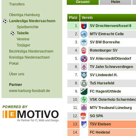
Gesamt
Heim
Transfers
Oberliga Hamburg
Platz
Verein
Landesliga Niedersachsen
1.
SV Drochtersen/Assel II
Spielberichte
Tabelle
2.
MTV Eintracht Celle
Vereine
3.
SV BW Bornreihe
Torjäger
4.
Rotenburger SV
Bezirksliga Niedersachsen
Kreisliga Niedersachsen
5.
SV Ahlerstedt/Ottendorf
Pokal
6.
TV Jahn Schneverdingen
Über uns
7.
SV Lindwedel H.
8.
TuS Harsefeld
Partner
www.harburg-fussball.de
9.
FC Hagen/Uthlede
10.
VSK Osterholz-Scharmbe
11.
MTV Treubund Lüneburg
12.
SG SPA
13.
TSV Etelsen
14.
FC Heidetal