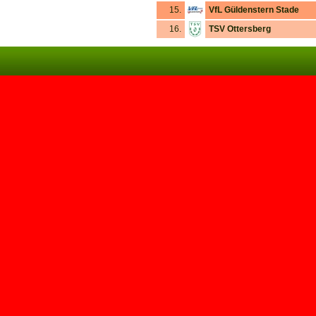
15.
VfL Güldenstern Stade
16.
TSV Ottersberg