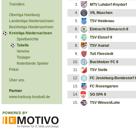
Transfers
3.
MTV Luhdorf-Roydorf
4.
VfL Maschen
Oberliga Hamburg
Landesliga Niedersachsen
5.
TSV Heidenau
Bezirksliga Niedersachsen
6.
Eintracht Elbmarsch II
Kreisliga Niedersachsen
7.
TSV Elstorf II
Spielberichte
Tabelle
8.
TSV Auetal
Vereine
9.
TuS Fleestedt
Torjäger
10.
Buchholzer FC II
Notenbeste Spieler
Pokal
11.
TSV Stelle
12.
FC Jesteburg-Bendestorf I
Über uns
13.
FC Rosengarten
Partner
14.
SG SPA II
www.harburg-fussball.de
15.
TSV Winsen/Luhe