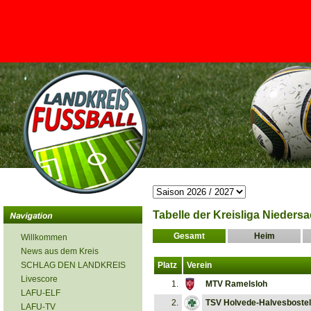
<
Tabelle der Kreisliga Nieders
Gesamt
Heim
Willkommen
News aus dem Kreis
SCHLAG DEN LANDKREIS
Platz
Verein
Livescore
1.
MTV Ramelsloh
LAFU-ELF
2.
TSV Holvede-Halvesbostel
LAFU-TV