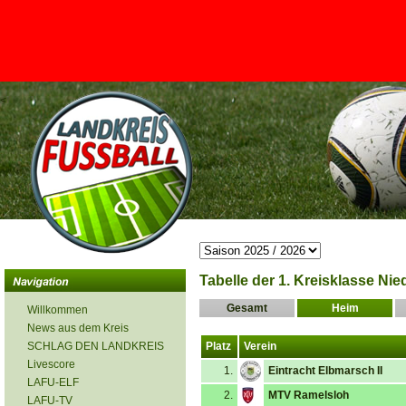
<
Tabelle der 1. Kreisklasse Ni
Gesamt
Heim
Willkommen
News aus dem Kreis
SCHLAG DEN LANDKREIS
Platz
Verein
Livescore
1.
Eintracht Elbmarsch II
LAFU-ELF
2.
MTV Ramelsloh
LAFU-TV