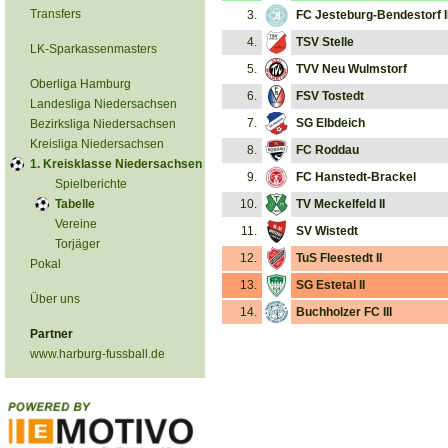
Transfers
3.
FC Jesteburg-Bendestorf I
4.
TSV Stelle
LK-Sparkassenmasters
5.
TVV Neu Wulmstorf
Oberliga Hamburg
6.
FSV Tostedt
Landesliga Niedersachsen
7.
SG Elbdeich
Bezirksliga Niedersachsen
Kreisliga Niedersachsen
8.
FC Roddau
1. Kreisklasse Niedersachsen
9.
FC Hanstedt-Brackel
Spielberichte
Tabelle
10.
TV Meckelfeld II
Vereine
11.
SV Wistedt
Torjäger
12.
TuS Fleestedt II
Pokal
13.
SG Estetal II
Über uns
14.
Buchholzer FC III
Partner
www.harburg-fussball.de