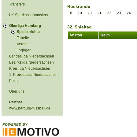
Transfers
Rückrunde
18
19
20
21
22
23
24
LK-Sparkassenmasters
Oberliga Hamburg
32. Spieltag
Spielberichte
Anstoß
Heim
Tabelle
Vereine
Torjäger
Landesliga Niedersachsen
Bezirksliga Niedersachsen
Kreisliga Niedersachsen
1. Kreisklasse Niedersachsen
Pokal
Über uns
Partner
www.harburg-fussball.de