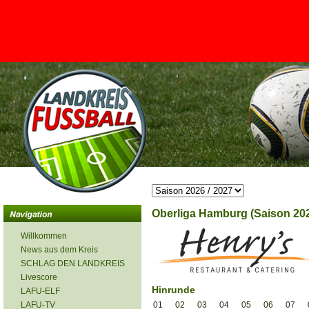
<
Oberliga Hamburg (Saison 202
Willkommen
News aus dem Kreis
SCHLAG DEN LANDKREIS
Livescore
Hinrunde
LAFU-ELF
LAFU-TV
01
02
03
04
05
06
07