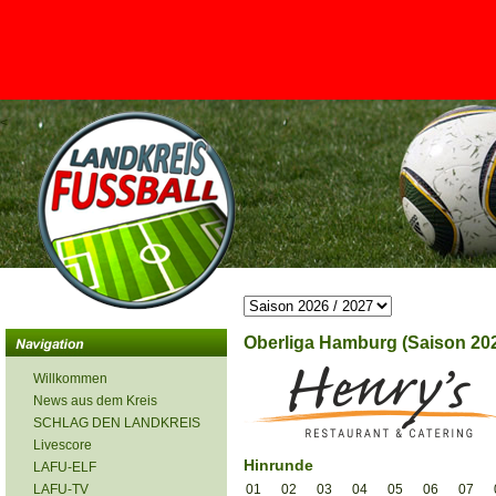
<
Oberliga Hamburg (Saison 202
Willkommen
News aus dem Kreis
SCHLAG DEN LANDKREIS
Livescore
Hinrunde
LAFU-ELF
LAFU-TV
01
02
03
04
05
06
07