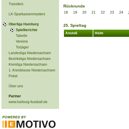
Transfers
Rückrunde
18
19
20
21
22
23
24
LK-Sparkassenmasters
Oberliga Hamburg
25. Spieltag
Spielberichte
Anstoß
Heim
Tabelle
Vereine
Torjäger
Landesliga Niedersachsen
Bezirksliga Niedersachsen
Kreisliga Niedersachsen
1. Kreisklasse Niedersachsen
Pokal
Über uns
Partner
www.harburg-fussball.de