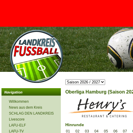
<
Oberliga Hamburg (Saison 202
Willkommen
News aus dem Kreis
SCHLAG DEN LANDKREIS
Livescore
Hinrunde
LAFU-ELF
LAFU-TV
01
02
03
04
05
06
07