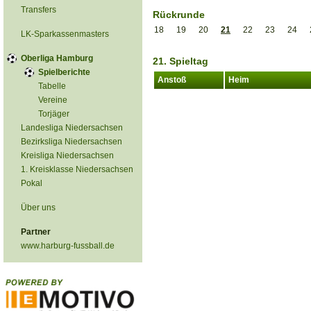
Transfers
Rückrunde
18
19
20
21
22
23
24
LK-Sparkassenmasters
Oberliga Hamburg
21. Spieltag
Spielberichte
Anstoß
Heim
Tabelle
Vereine
Torjäger
Landesliga Niedersachsen
Bezirksliga Niedersachsen
Kreisliga Niedersachsen
1. Kreisklasse Niedersachsen
Pokal
Über uns
Partner
www.harburg-fussball.de