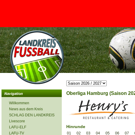
<
Oberliga Hamburg (Saison 202
Willkommen
News aus dem Kreis
SCHLAG DEN LANDKREIS
Livescore
Hinrunde
LAFU-ELF
LAFU-TV
01
02
03
04
05
06
07