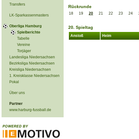
Transfers
Rückrunde
18
19
20
21
22
23
24
LK-Sparkassenmasters
Oberliga Hamburg
20. Spieltag
Spielberichte
Anstoß
Heim
Tabelle
Vereine
Torjäger
Landesliga Niedersachsen
Bezirksliga Niedersachsen
Kreisliga Niedersachsen
1. Kreisklasse Niedersachsen
Pokal
Über uns
Partner
www.harburg-fussball.de