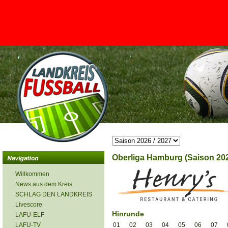
<
Oberliga Hamburg (Saison 202
Willkommen
News aus dem Kreis
SCHLAG DEN LANDKREIS
Livescore
Hinrunde
LAFU-ELF
LAFU-TV
01
02
03
04
05
06
07