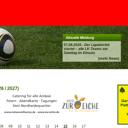
07.08.2026 -
Der Ligabetrieb
startet – alle LK-Teams am
Sonntag im Einsatz.
[mehr News]
6 / 2027)
08
09
10
11
12
13
14
15
16
17