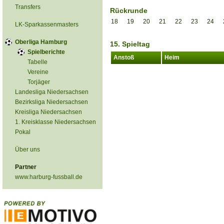
Transfers
Rückrunde
18
19
20
21
22
23
24
LK-Sparkassenmasters
Oberliga Hamburg
15. Spieltag
Spielberichte
Anstoß
Heim
Tabelle
Vereine
Torjäger
Landesliga Niedersachsen
Bezirksliga Niedersachsen
Kreisliga Niedersachsen
1. Kreisklasse Niedersachsen
Pokal
Über uns
Partner
www.harburg-fussball.de