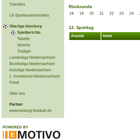
Transfers
Rückrunde
18
19
20
21
22
23
24
LK-Sparkassenmasters
Oberliga Hamburg
12. Spieltag
Spielberichte
Anstoß
Heim
Tabelle
Vereine
Torjäger
Landesliga Niedersachsen
Bezirksliga Niedersachsen
Kreisliga Niedersachsen
1. Kreisklasse Niedersachsen
Pokal
Über uns
Partner
www.harburg-fussball.de