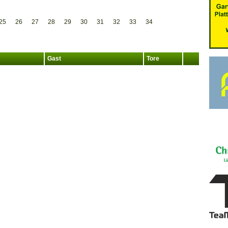
25
26
27
28
29
30
31
32
33
34
Gast
Tore