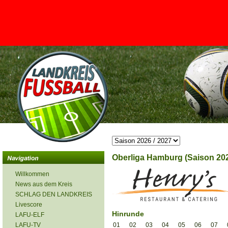
<
Oberliga Hamburg (Saison 202
Willkommen
News aus dem Kreis
SCHLAG DEN LANDKREIS
Livescore
Hinrunde
LAFU-ELF
LAFU-TV
01
02
03
04
05
06
07