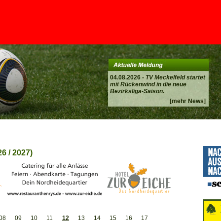
04.08.2026 -
TV Meckelfeld startet
mit Rückenwind in die neue
Bezirksliga-Saison.
[mehr News]
6 / 2027)
08
09
10
11
12
13
14
15
16
17