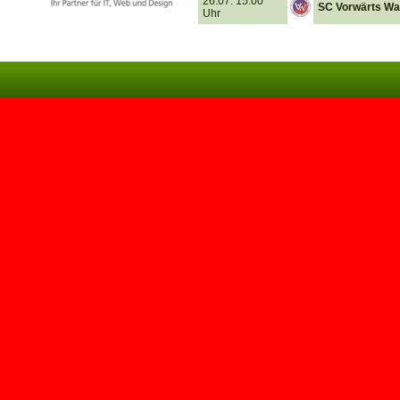
26.07. 15.00
SC Vorwärts Wa
Uhr