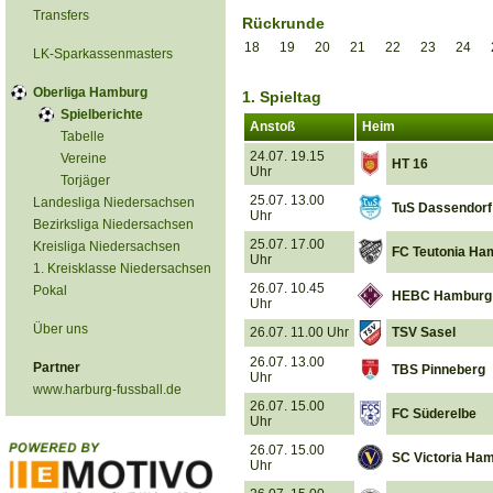
Transfers
Rückrunde
18
19
20
21
22
23
24
LK-Sparkassenmasters
Oberliga Hamburg
1. Spieltag
Spielberichte
Anstoß
Heim
Tabelle
24.07. 19.15
Vereine
HT 16
Uhr
Torjäger
25.07. 13.00
Landesliga Niedersachsen
TuS Dassendorf
Uhr
Bezirksliga Niedersachsen
25.07. 17.00
Kreisliga Niedersachsen
FC Teutonia Ha
Uhr
1. Kreisklasse Niedersachsen
26.07. 10.45
Pokal
HEBC Hamburg
Uhr
Über uns
26.07. 11.00 Uhr
TSV Sasel
26.07. 13.00
Partner
TBS Pinneberg
Uhr
www.harburg-fussball.de
26.07. 15.00
FC Süderelbe
Uhr
26.07. 15.00
SC Victoria Ha
Uhr