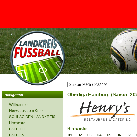
<
Oberliga Hamburg (Saison 202
Willkommen
News aus dem Kreis
SCHLAG DEN LANDKREIS
Livescore
Hinrunde
LAFU-ELF
LAFU-TV
01
02
03
04
05
06
07