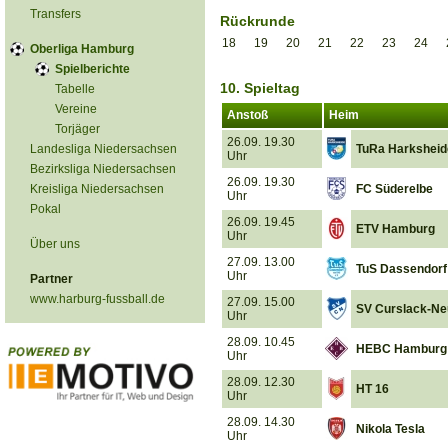
Transfers
Rückrunde
18
19
20
21
22
23
24
Oberliga Hamburg
Spielberichte
10. Spieltag
Tabelle
Vereine
Anstoß
Heim
Torjäger
26.09. 19.30
Landesliga Niedersachsen
TuRa Harksheid
Uhr
Bezirksliga Niedersachsen
26.09. 19.30
Kreisliga Niedersachsen
FC Süderelbe
Uhr
Pokal
26.09. 19.45
ETV Hamburg
Uhr
Über uns
27.09. 13.00
TuS Dassendorf
Uhr
Partner
www.harburg-fussball.de
27.09. 15.00
SV Curslack-N
Uhr
28.09. 10.45
HEBC Hamburg
Uhr
28.09. 12.30
HT 16
Uhr
28.09. 14.30
Nikola Tesla
Uhr