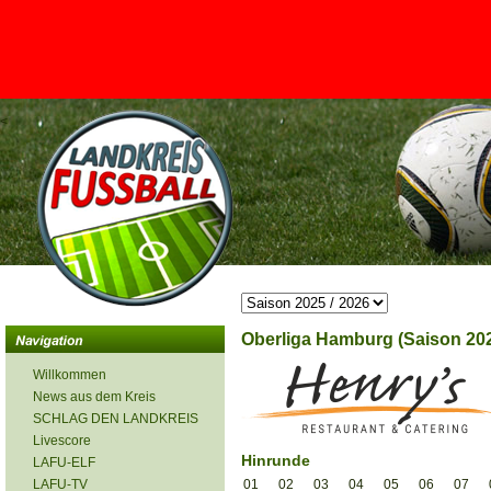
<
Oberliga Hamburg (Saison 202
Willkommen
News aus dem Kreis
SCHLAG DEN LANDKREIS
Livescore
Hinrunde
LAFU-ELF
LAFU-TV
01
02
03
04
05
06
07