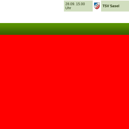
28.09. 15.00
TSV Sasel
Uhr