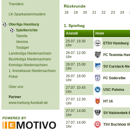
Transfers
Rückrunde
18
19
20
21
22
23
24
LK-Sparkassenmasters
Oberliga Hamburg
1. Spieltag
Spielberichte
Anstoß
Heim
Tabelle
25.07. 19.30
Vereine
ETSV Hamburg
Uhr
Torjäger
26.07. 12.00
Landesliga Niedersachsen
FC Teutonia Ha
Uhr
Bezirksliga Niedersachsen
26.07. 15.00
Kreisliga Niedersachsen
SV Curslack-N
Uhr
1. Kreisklasse Niedersachsen
26.07. 18.00
Pokal
FC Süderelbe
Uhr
Über uns
27.07. 10.45
USC Paloma
Uhr
Partner
27.07. 12.30
HT 16
www.harburg-fussball.de
Uhr
27.07. 14.00
SV Halstenbek-R
Uhr
27.07. 14.00
TSV Buchholz 0
Uhr