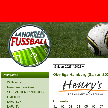
<
Oberliga Hamburg (Saison 202
Willkommen
News aus dem Kreis
SCHLAG DEN LANDKREIS
Livescore
Hinrunde
LAFU-ELF
LAFU-TV
01
02
03
04
05
06
07