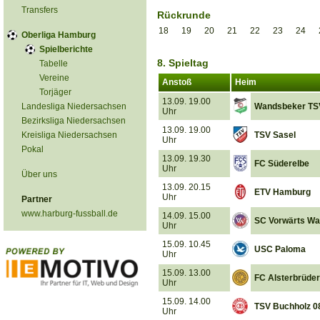
Transfers
Rückrunde
18
19
20
21
22
23
24
Oberliga Hamburg
Spielberichte
8. Spieltag
Tabelle
Vereine
Anstoß
Heim
Torjäger
13.09. 19.00
Landesliga Niedersachsen
Wandsbeker TS
Uhr
Bezirksliga Niedersachsen
13.09. 19.00
Kreisliga Niedersachsen
TSV Sasel
Uhr
Pokal
13.09. 19.30
FC Süderelbe
Uhr
Über uns
13.09. 20.15
ETV Hamburg
Uhr
Partner
www.harburg-fussball.de
14.09. 15.00
SC Vorwärts Wa
Uhr
15.09. 10.45
USC Paloma
Uhr
15.09. 13.00
FC Alsterbrüder
Uhr
15.09. 14.00
TSV Buchholz 0
Uhr