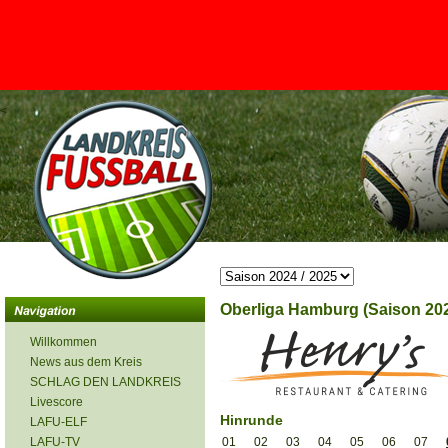
<
Oberliga Hamburg (Saison 202
Willkommen
News aus dem Kreis
SCHLAG DEN LANDKREIS
Livescore
Hinrunde
LAFU-ELF
LAFU-TV
01
02
03
04
05
06
07