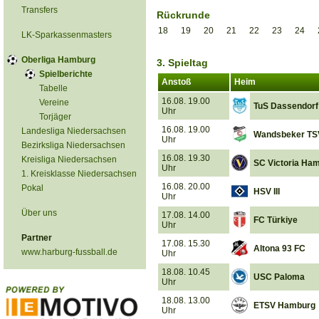
Transfers
Rückrunde
18
19
20
21
22
23
24
LK-Sparkassenmasters
Oberliga Hamburg
3. Spieltag
Spielberichte
Anstoß
Heim
Tabelle
16.08. 19.00
Vereine
TuS Dassendorf
Uhr
Torjäger
16.08. 19.00
Landesliga Niedersachsen
Wandsbeker TS
Uhr
Bezirksliga Niedersachsen
16.08. 19.30
Kreisliga Niedersachsen
SC Victoria Ha
Uhr
1. Kreisklasse Niedersachsen
16.08. 20.00
Pokal
HSV III
Uhr
Über uns
17.08. 14.00
FC Türkiye
Uhr
Partner
17.08. 15.30
Altona 93 FC
www.harburg-fussball.de
Uhr
18.08. 10.45
USC Paloma
Uhr
18.08. 13.00
ETSV Hamburg
Uhr