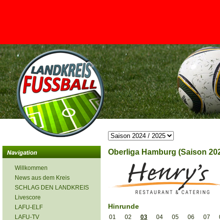
<
Oberliga Hamburg (Saison 202
Willkommen
News aus dem Kreis
SCHLAG DEN LANDKREIS
Livescore
Hinrunde
LAFU-ELF
LAFU-TV
01
02
03
04
05
06
07