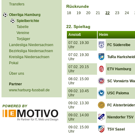
Transfers
Rückrunde
18
19
20
21
22
23
24
Oberliga Hamburg
Spielberichte
22. Spieltag
Tabelle
Vereine
Anstoß
Heim
Torjäger
07.02. 19.30
Landesliga Niedersachsen
FC Süderelbe
Uhr
Bezirksliga Niedersachsen
07.02. 19.30
Kreisliga Niedersachsen
TuRa Harksheid
Uhr
Pokal
07.02. 20.15
ETV Hamburg
Uhr
Über uns
08.02. 15.00
SC Vorwärts Wa
Uhr
Partner
www.harburg-fussball.de
09.02. 10.45
USC Paloma
Uhr
09.02. 13.30
FC Alsterbrüder
Uhr
09.02. 14.00
Niendorfer TSV
Uhr
09.02. 15.00
TSV Sasel
Uhr