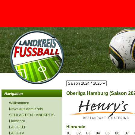
<
Oberliga Hamburg (Saison 202
Willkommen
News aus dem Kreis
SCHLAG DEN LANDKREIS
Livescore
Hinrunde
LAFU-ELF
LAFU-TV
01
02
03
04
05
06
07