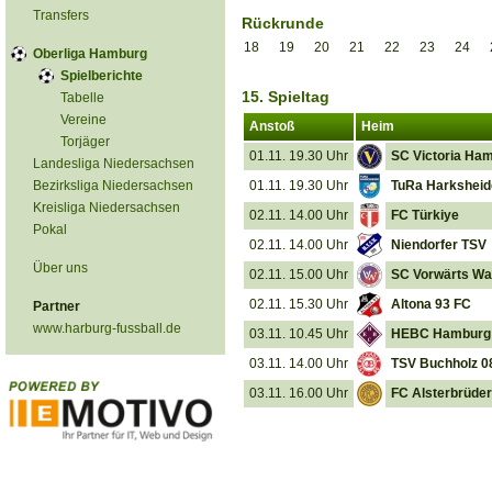
Transfers
Rückrunde
18
19
20
21
22
23
24
Oberliga Hamburg
Spielberichte
15. Spieltag
Tabelle
Vereine
Anstoß
Heim
Torjäger
01.11. 19.30 Uhr
SC Victoria Ha
Landesliga Niedersachsen
Bezirksliga Niedersachsen
01.11. 19.30 Uhr
TuRa Harksheid
Kreisliga Niedersachsen
02.11. 14.00 Uhr
FC Türkiye
Pokal
02.11. 14.00 Uhr
Niendorfer TSV
Über uns
02.11. 15.00 Uhr
SC Vorwärts Wa
02.11. 15.30 Uhr
Altona 93 FC
Partner
www.harburg-fussball.de
03.11. 10.45 Uhr
HEBC Hamburg
03.11. 14.00 Uhr
TSV Buchholz 0
03.11. 16.00 Uhr
FC Alsterbrüder