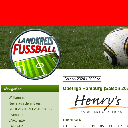
<
Oberliga Hamburg (Saison 202
Willkommen
News aus dem Kreis
SCHLAG DEN LANDKREIS
Livescore
Hinrunde
LAFU-ELF
LAFU-TV
01
02
03
04
05
06
07