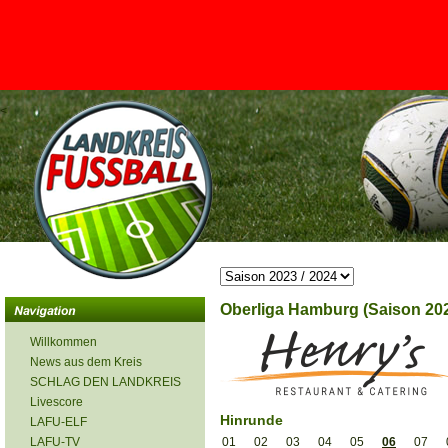
<
Oberliga Hamburg (Saison 202
Willkommen
News aus dem Kreis
SCHLAG DEN LANDKREIS
Livescore
Hinrunde
LAFU-ELF
LAFU-TV
01
02
03
04
05
06
07