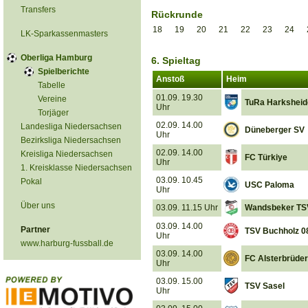
Transfers
Rückrunde
18
19
20
21
22
23
24
LK-Sparkassenmasters
Oberliga Hamburg
6. Spieltag
Spielberichte
Anstoß
Heim
Tabelle
01.09. 19.30
Vereine
TuRa Harksheid
Uhr
Torjäger
02.09. 14.00
Landesliga Niedersachsen
Düneberger SV
Uhr
Bezirksliga Niedersachsen
02.09. 14.00
Kreisliga Niedersachsen
FC Türkiye
Uhr
1. Kreisklasse Niedersachsen
03.09. 10.45
Pokal
USC Paloma
Uhr
Über uns
03.09. 11.15 Uhr
Wandsbeker TS
03.09. 14.00
Partner
TSV Buchholz 0
Uhr
www.harburg-fussball.de
03.09. 14.00
FC Alsterbrüder
Uhr
03.09. 15.00
TSV Sasel
Uhr