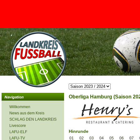
<
Oberliga Hamburg (Saison 202
Willkommen
News aus dem Kreis
SCHLAG DEN LANDKREIS
Livescore
Hinrunde
LAFU-ELF
LAFU-TV
01
02
03
04
05
06
07