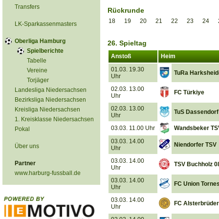
Transfers
Rückrunde
18
19
20
21
22
23
24
LK-Sparkassenmasters
Oberliga Hamburg
26. Spieltag
Spielberichte
Anstoß
Heim
Tabelle
01.03. 19.30
Vereine
TuRa Harksheid
Uhr
Torjäger
02.03. 13.00
Landesliga Niedersachsen
FC Türkiye
Uhr
Bezirksliga Niedersachsen
02.03. 13.00
Kreisliga Niedersachsen
TuS Dassendorf
Uhr
1. Kreisklasse Niedersachsen
03.03. 11.00 Uhr
Wandsbeker TS
Pokal
03.03. 14.00
Niendorfer TSV
Über uns
Uhr
03.03. 14.00
Partner
TSV Buchholz 0
Uhr
www.harburg-fussball.de
03.03. 14.00
FC Union Torne
Uhr
03.03. 14.00
FC Alsterbrüder
Uhr